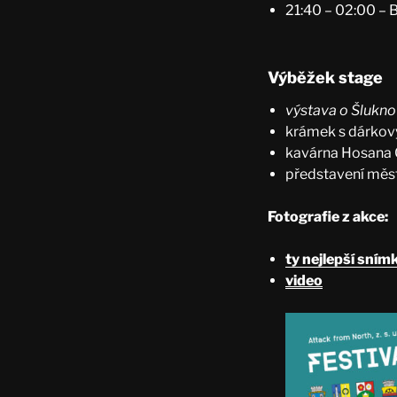
21:40 – 02:00 
Výběžek stage
výstava o Šlukn
krámek s dárkov
kavárna Hosana 
představení města
Fotografie z akce:
ty nejlepší sním
video