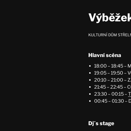
Výběžek
KULTURNÍ DŮM STŘEL
Hlavní scéna
18:00 – 18:45 –
19:05 – 19:50 –
20:10 – 21:00 
21:45 – 22:45 
23:30 – 00:15 –
T
00:45 – 01:30 –
Dj´s stage