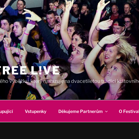
REE L!VE
ho výběžku, který navazuje na dvacetiletou tradici kultovního
upující
Vstupenky
Děkujeme Partnerům
O Festiva