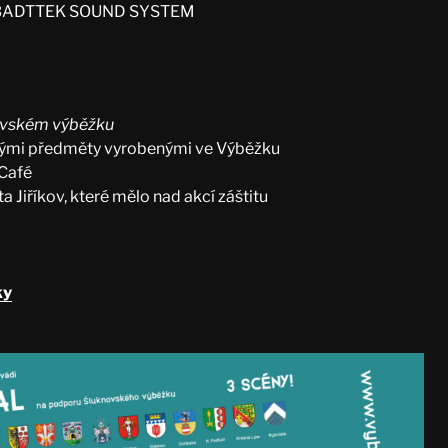
– BADTTEK SOUND SYSTEM
ovském výběžku
ými předměty vyrobenými ve Výběžku
Café
 Jiříkov, které mělo nad akcí záštitu
ky