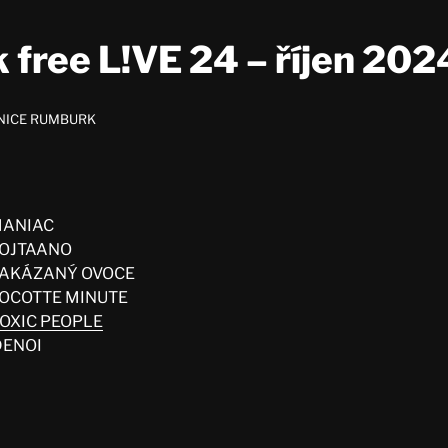
 free L!VE 24 – říjen 202
NICE RUMBURK
 MANIAC
 VOJTAANO
– ZAKÁZANÝ OVOCE
– COCOTTE MINUTE
OXIC PEOPLE
 DENOI