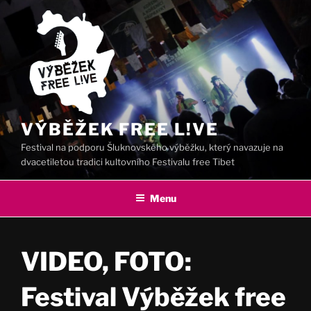
Přejít
k
obsahu
webu
VÝBĚŽEK FREE L!VE
Festival na podporu Šluknovského výběžku, který navazuje na
dvacetiletou tradici kultovního Festivalu free Tibet
Menu
VIDEO, FOTO:
Festival Výběžek free