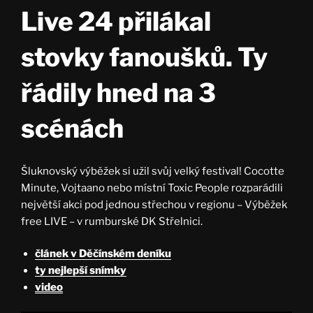
Live 24 přilákal
stovky fanoušků. Ty
řádily hned na 3
scénách
Šluknovský výběžek si užil svůj velký festival! Cocotte
Minute, Vojtaano nebo místní Toxic People rozparádili
největší akci pod jednou střechou v regionu – Výběžek
free LIVE – v rumburské DK Střelnici.
článek v Děčínském deníku
ty nejlepší snímky
video