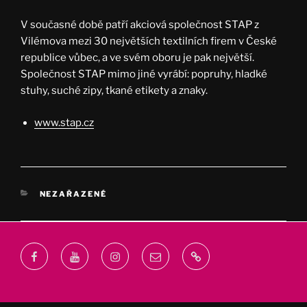
V současné době patří akciová společnost STAP z
Vilémova mezi 30 největších textilních firem v České
republice vůbec, a ve svém oboru je pak největší.
Společnost STAP mimo jiné vyrábí: popruhy, hladké
stuhy, suché zipy, tkané etikety a znaky.
www.stap.cz
RUBRIKY
NEZAŘAZENÉ
Facebook
Youtube
Instagram
Email
webprodukt.cz