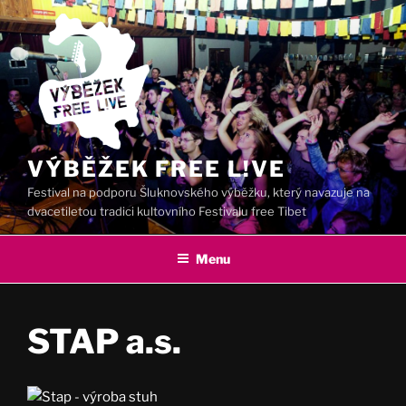
Přejít
k
obsahu
webu
VÝBĚŽEK FREE L!VE
Festival na podporu Šluknovského výběžku, který navazuje na
dvacetiletou tradici kultovního Festivalu free Tibet
Menu
STAP a.s.