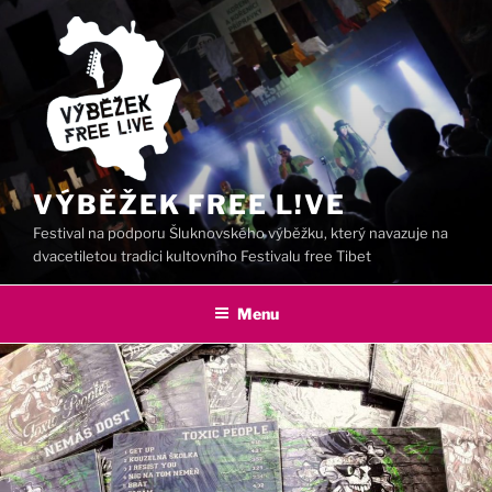
Přejít
k
obsahu
webu
VÝBĚŽEK FREE L!VE
Festival na podporu Šluknovského výběžku, který navazuje na
dvacetiletou tradici kultovního Festivalu free Tibet
Menu