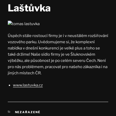
Laštůvka
Úspěch stále rostoucí firmy je i v neustálém rozšiřování
vozového parku. Uvědomujeme si, že komplexní
nabídka v dnešní konkurenci je velké plus a toho se
také držíme! Naše sídlo firmy je ve Šluknovském
výběžku, ale působnost je po celém severu Čech. Není
pro nás problémem, pracovat pro našeho zákazníka i na
jiných místech ČR.
www.lastuvka.cz
RUBRIKY
NEZAŘAZENÉ