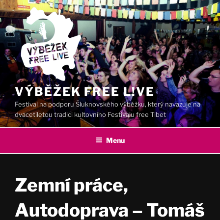
Přejít
k
obsahu
webu
VÝBĚŽEK FREE L!VE
Festival na podporu Šluknovského výběžku, který navazuje na
dvacetiletou tradici kultovního Festivalu free Tibet
Menu
Zemní práce,
Autodoprava – Tomáš