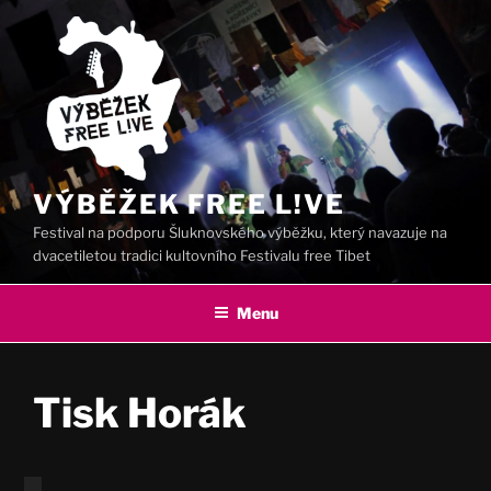
Přejít
k
obsahu
webu
VÝBĚŽEK FREE L!VE
Festival na podporu Šluknovského výběžku, který navazuje na
dvacetiletou tradici kultovního Festivalu free Tibet
Menu
Tisk Horák