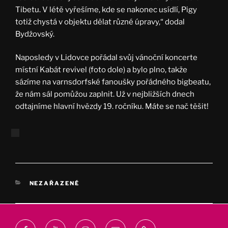
Tibetu. V létě vyřešíme, kde se nakonec usídlí, Pigy
totiž chystá v objektu dělat různé úpravy,“ dodal
Bydžovský.
Naposledy v Lidovce pořádal svůj vánoční koncerte
místní Kabát revivel (foto dole) a bylo plno, takže
sázíme na varnsdorfské fanoušky pořádného bigbeatu,
že nám sál pomůžou zaplnit. Už v nejbližších dnech
odtajníme hlavní hvězdy 19. ročníku. Máte se nač těšit!
RUBRIKY
NEZAŘAZENÉ
Facebook
Youtube
Instagram
Email
webprodukt.cz