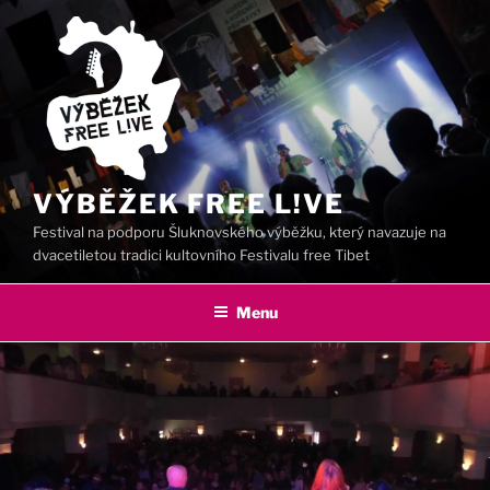
Přejít
k
obsahu
webu
VÝBĚŽEK FREE L!VE
Festival na podporu Šluknovského výběžku, který navazuje na
dvacetiletou tradici kultovního Festivalu free Tibet
Menu