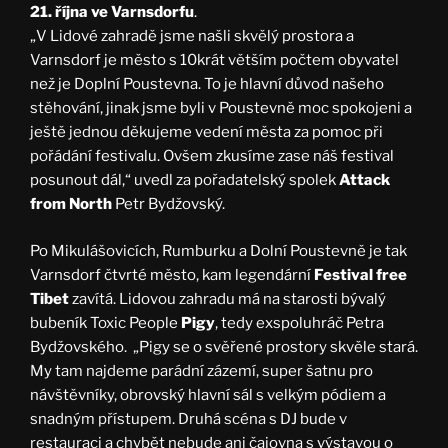
21. října ve Varnsdorfu
.
„V Lidové zahradě jsme našli skvělý prostora a
Varnsdorf je město s 10krát větším počtem obyvatel
než je Doplní Poustevna. To je hlavní důvod našeho
stěhování, jinak jsme byli v Poustevně moc spokojeni a
ještě jednou děkujeme vedení města za pomoc při
pořádání festivalu. Ovšem zkusíme zase náš festival
posunout dál,“ uvedl za pořadatelský spolek
Attack
from North
Petr Bydžovský.
Po Mikulášovicích, Rumburku a Dolní Poustevně je tak
Varnsdorf čtvrté město, kam legendární
Festival free
Tibet
zavítá. Lidovou zahradu má na starosti bývalý
bubeník Toxic People
Pigy
, tedy exspoluhráč Petra
Bydžovského. „Pigy se o svěřené prostory skvěle stará.
My tam najdeme parádní zázemí, super šatnu pro
návštěvníky, obrovský hlavní sál s velkým pódiem a
snadným přístupem. Druhá scéna s DJ bude v
restauraci a chybět nebude ani čajovna s výstavou o