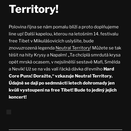
Territory!
Polovina října se nám pomalu blíží a proto doplňujeme
line up! Další kapelou, kterou na letošním 14. festivalu
free Tibet v Mikulášovicích uslyšíte, bude
znovuzrozená legenda
Neutral Territory
! Můžete se tak
těšit na hity Krysy a Napalm! „Ta chcíplá smrdutá krysa
opět mrská ocasem, v nejsilnělší sestavě Mafi, Smělda
a Nevik! Už se na vás valí řácká dávka dřevního
Hard
Core Punx! Doražte,“ vzkazuje Neutral Territory.
Údajně se dají po sedmnácti letech dohromady jen
kvůli vystoupení na free Tibet! Bude to jediný jejich
koncert!