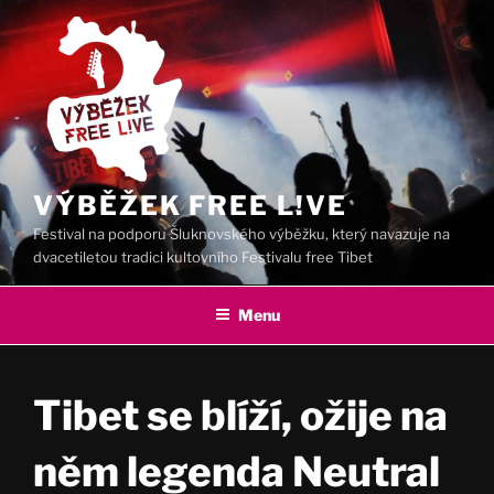
Přejít
k
obsahu
webu
VÝBĚŽEK FREE L!VE
Festival na podporu Šluknovského výběžku, který navazuje na
dvacetiletou tradici kultovního Festivalu free Tibet
Menu
Tibet se blíží, ožije na
něm legenda Neutral