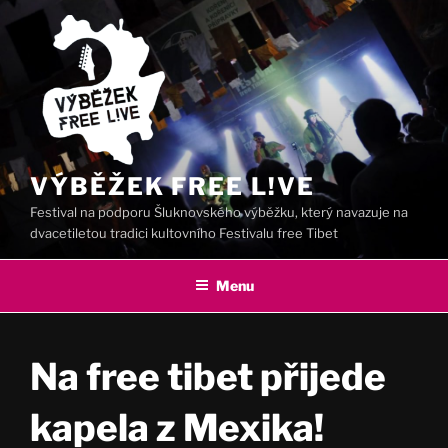
Přejít
k
obsahu
webu
VÝBĚŽEK FREE L!VE
Festival na podporu Šluknovského výběžku, který navazuje na
dvacetiletou tradici kultovního Festivalu free Tibet
Menu
Na free tibet přijede
kapela z Mexika!