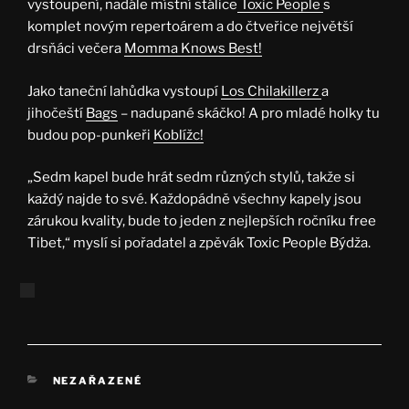
vystoupení, nadále místní stálice
Toxic People
s
komplet novým repertoárem a do čtveřice největší
drsňáci večera
Momma Knows Best!
Jako taneční lahůdka vystoupí
Los Chilakillerz
a
jihočeští
Bags
– nadupané skáčko! A pro mladé holky tu
budou pop-punkeři
Koblížc!
„Sedm kapel bude hrát sedm různých stylů, takže si
každý najde to své. Každopádně všechny kapely jsou
zárukou kvality, bude to jeden z nejlepších ročníku free
Tibet,“ myslí si pořadatel a zpěvák Toxic People Býdža.
RUBRIKY
NEZAŘAZENÉ