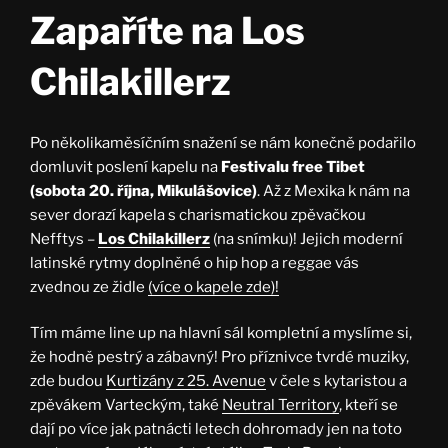
Zapaříte na Los
Chilakillerz
Po několikaměsíčním snažení se nám konečně podařilo
domluvit poslení kapelu na
Festivalu free Tibet
(sobota 20. října, Mikulášovice)
. Až z Mexika k nám na
sever dorazí kapela s charismatickou zpěvačkou
Nefftys –
Los Chilakillerz
(na snímku)! Jejich moderní
latinské rytmy doplněné o hip hop a reggae vás
zvednou ze židle
(více o kapele zde)!
Tím máme line up na hlavní sál kompletní a myslíme si,
že hodně pestrý a zábavný! Pro příznivce tvrdé muziky,
zde budou
Kurtizány z 25. Avenue
v čele s kytaristou a
zpěvákem Varteckým, také
Neutral Territory
, kteří se
dají po více jak patnácti letech dohromady jen na toto