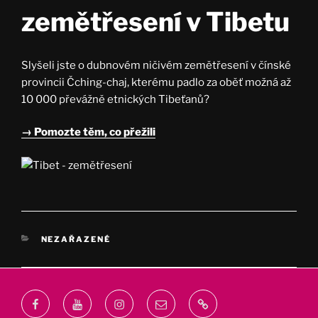
zemětřesení v Tibetu
Slyšeli jste o dubnovém ničivém zemětřesení v čínské
provincii Čching-chaj, kterému padlo za oběť možná až
10 000 převážně etnických Tibeťanů?
→ Pomozte těm, co přežili
RUBRIKY
NEZAŘAZENÉ
Facebook
Youtube
Instagram
Email
webprodukt.cz