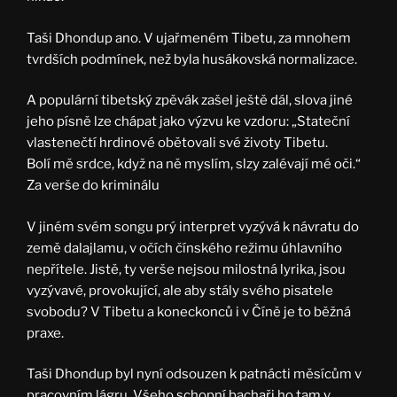
Taši Dhondup ano. V ujařmeném Tibetu, za mnohem
tvrdších podmínek, než byla husákovská normalizace.
A populární tibetský zpěvák zašel ještě dál, slova jiné
jeho písně lze chápat jako výzvu ke vzdoru: „Stateční
vlastenečtí hrdinové obětovali své životy Tibetu.
Bolí mě srdce, když na ně myslím, slzy zalévají mé oči.“
Za verše do kriminálu
V jiném svém songu prý interpret vyzývá k návratu do
země dalajlamu, v očích čínského režimu úhlavního
nepřítele. Jistě, ty verše nejsou milostná lyrika, jsou
vyzývavé, provokující, ale aby stály svého pisatele
svobodu? V Tibetu a koneckonců i v Číně je to běžná
praxe.
Taši Dhondup byl nyní odsouzen k patnácti měsícům v
pracovním lágru. Všeho schopní bachaři ho tam v