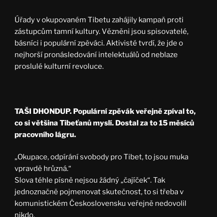
Úřady v okupovaném Tibetu zahájily kampaň proti
zástupcům tamní kultury. Vězněni jsou spisovatelé,
básníci i populární zpěváci. Aktivisté tvrdí, že jde o
nejhorší pronásledování intelektuálů od neblaze
proslulé kulturní revoluce.
TAŠI DHONDUP. Populární zpěvák veřejně zpíval to,
co si většina Tibeťanů myslí. Dostal za to 15 měsíců
pracovního lágru.
„Okupace, odpírání svobody pro Tibet, to jsou muka
vpravdě hrůzná.“
Slova téhle písně nejsou žádný „čajíček“. Tak
jednoznačně pojmenovat skutečnost, to si třeba v
komunistickém Československu veřejně nedovolil
nikdo.