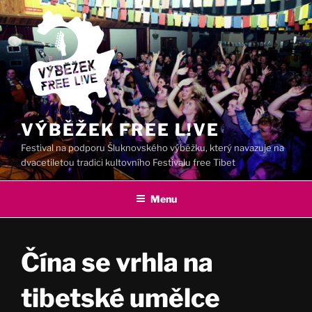
Přejít
k
obsahu
webu
VÝBĚŽEK FREE L!VE
Festival na podporu Šluknovského výběžku, který navazuje na
dvacetiletou tradici kultovního Festivalu free Tibet
Menu
Čína se vrhla na
tibetské umělce