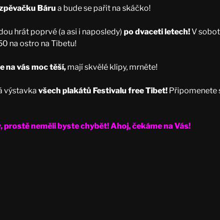
 zpěvačku Báru
a bude se pařit na skáčko!
dou hrát poprvé (a asi i naposledy)
po dvaceti letech!
V sobotu
50 na ostro na Tibetu!
e na vás moc těší,
mají skvělé klipy, mrněte!
lá výstavka
všech plakátů Festivalu free Tibet!
Připomenete s
y, prostě neměli byste chybět! Ahoj, čekáme na Vás!