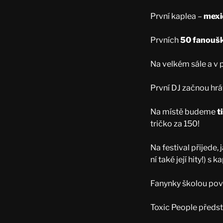
První kaplea –
mexič
Prvních
50 fanouš
Na velkém sále a v p
První DJ začnou hrá
Na místě budeme
t
tričko za 150!
Na festival přijede,
ní také její hity!) s
Fanynky školou povi
Toxic People předst