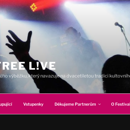
REE L!VE
ho výběžku, který navazuje na dvacetiletou tradici kultovního
upující
Vstupenky
Děkujeme Partnerům
O Festiva