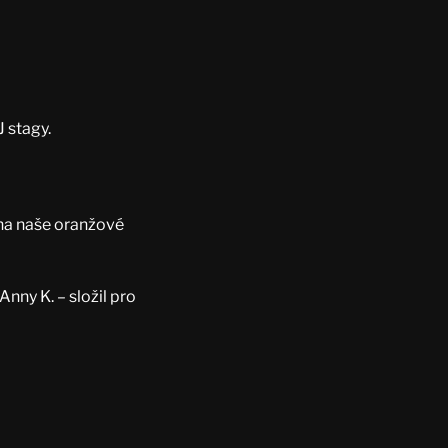
J stagy.
 na naše oranžové
 Anny K. – složil pro