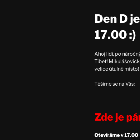
Den D je
17.00 :)
Ahoj lidi, po nároč
Tibet! Mikulášovick
velice útulné místo!
Těšíme se na Vás:
Zde je pá
Otevíráme v 17.00