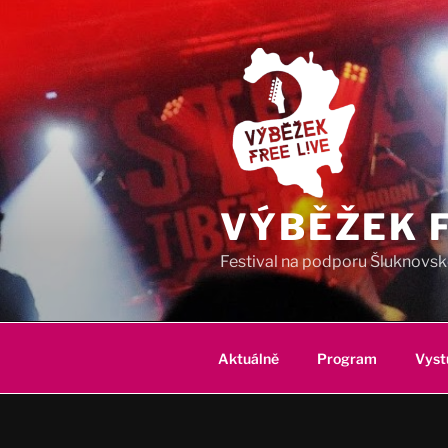
Přejít
k
obsahu
webu
VÝBĚŽEK F
Festival na podporu Šluknovské
Aktuálně
Program
Vyst