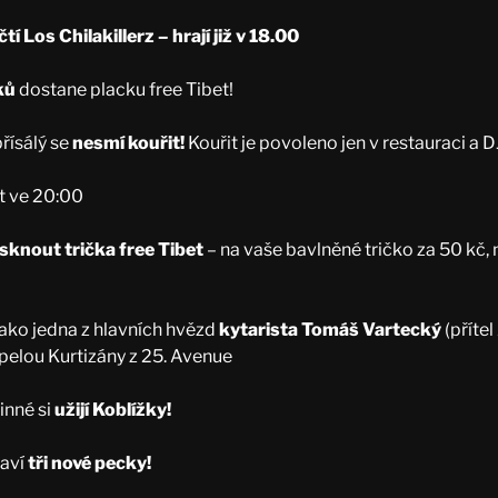
tí Los Chilakillerz – hrají již v 18.00
ků
dostane placku free Tibet!
řísálý se
nesmí kouřit!
Kouřit je povoleno jen v restauraci a D
t ve 20:00
isknout trička free Tibet
– na vaše bavlněné tričko za 50 kč,
 jako jedna z hlavních hvězd
kytarista Tomáš Vartecký
(přítel
 kapelou Kurtizány z 25. Avenue
nné si
užijí Koblížky!
aví
tři nové pecky!