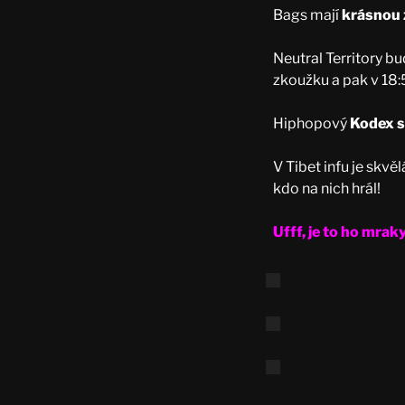
Bags mají
krásnou
Neutral Territory bu
zkoužku a pak v 18:
Hiphopový
Kodex s
V Tibet infu je skvě
kdo na nich hrál!
Ufff, je to ho mrak