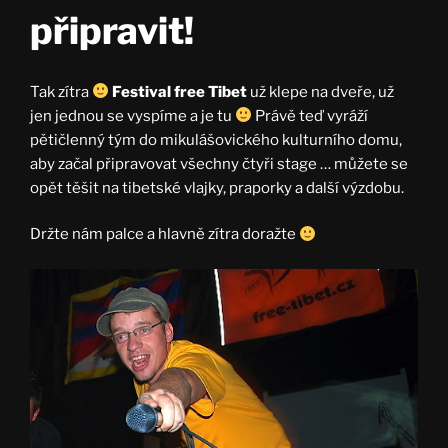
připravit!
Tak zítra
Festival free Tibet
už klepe na dveře, už
jen jednou se vyspíme a je tu
Právě teď vyráží
pětičlenný tým do mikulášovického kulturního domu,
aby začal připravovat všechny čtyři stage … můžete se
opět těšit na tibetské vlajky, praporky a další výzdobu.
Držte nám palce a hlavně zítra doražte