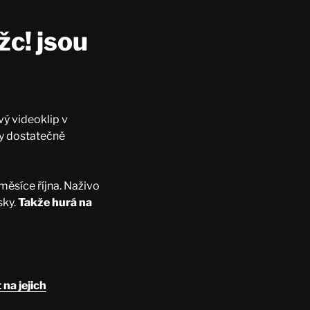
žc! jsou
vý videoklip v
ly dostatečně
měsíce října. Naživo
sky.
Takže hurá na
na jejich