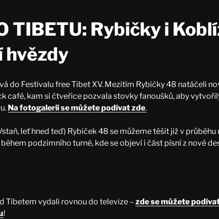
 TIBETU: Rybičky i Koblí
í hvězdy
vá do Festivalu free Tibet XV. Mezitím Rybičky 48 natáčeli no
 café, kam si čtveřice pozvala stovky fanoušků, aby vytvoři
u.
Na fotogalerii se můžete podívat zde
.
Vstaň, leť hned teď) Rybiček 48 se můžeme těšit již v průběhu 
 během podzimního turné, kde se objeví i část písní z nové de
ed Tibetem vydali rovnou do televize –
zde se můžete podívat 
u
!