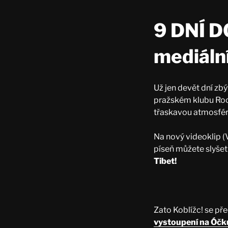
9 DNÍ DO
mediáln
Už jen devět dní zbý
pražském klubu Rock
třaskavou atmosfér
Na nový videoklip (
píseň můžete slyšet
Tibet!
Zato Koblížc! se př
vystoupení na Óčk