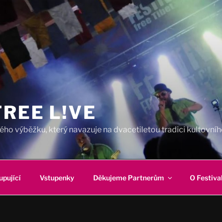
REE L!VE
ho výběžku, který navazuje na dvacetiletou tradici kultovního
upující
Vstupenky
Děkujeme Partnerům
O Festiva