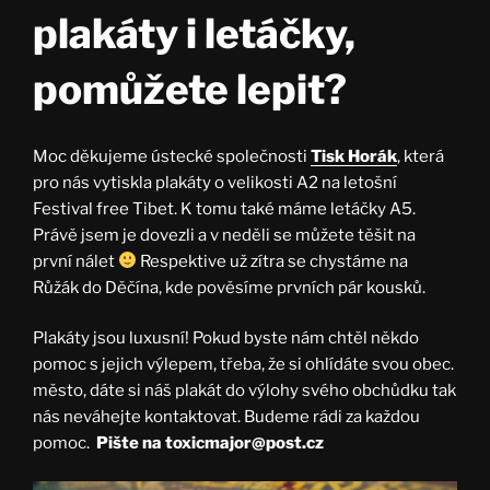
plakáty i letáčky,
pomůžete lepit?
Moc děkujeme ústecké společnosti
Tisk Horák
, která
pro nás vytiskla plakáty o velikosti A2 na letošní
Festival free Tibet. K tomu také máme letáčky A5.
Právě jsem je dovezli a v neděli se můžete těšit na
první nálet
Respektive už zítra se chystáme na
Růžák do Děčína, kde pověsíme prvních pár kousků.
Plakáty jsou luxusní! Pokud byste nám chtěl někdo
pomoc s jejich výlepem, třeba, že si ohlídáte svou obec.
město, dáte si náš plakát do výlohy svého obchůdku tak
nás neváhejte kontaktovat. Budeme rádi za každou
pomoc.
Pište na toxicmajor@post.cz