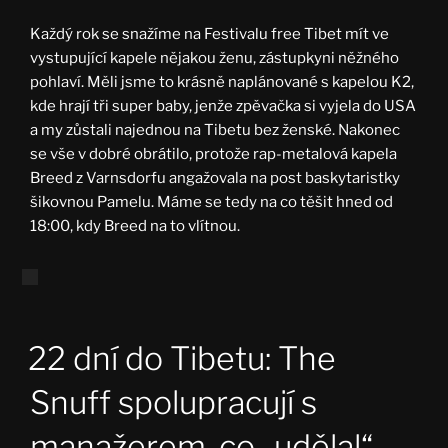
Každý rok se snažíme na Festivalu free Tibet mít ve
vystupující kapele nějakou ženu, zástupkyni něžného
pohlaví. Měli jsme to krásně naplánované s kapelou K2,
kde hrají tři super baby, jenže zpěvačka si vyjela do USA
a my zůstali najednou na Tibetu bez ženské. Nakonec
se vše v dobré obrátilo, protože rap-metalová kapela
Breed z Varnsdorfu angažovala na post baskytaristky
šikovnou Pamelu. Máme se tedy na co těšit hned od
18:00, kdy Breed na to vlítnou.
22 dní do Tibetu: The
Snuff spolupracují s
manažerem, co „udělal“