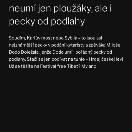
neumí jen ploužáky, ale i
pecky od podlahy
Soudím, Karlův most nebo Sybila – to jsou asi
nejznámější pecky v podání kytaristy a zpěváka Miloše
Dodo Doležala, jenže Dodo umí i pořádný pecky od
podlahy. Stačí se jen podívat na tuhle – Hrdej českej lev!
Už se těšíte na Festival free Tibet? My ano!