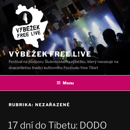
Přejít
k
obsahu
webu
VÝBĚŽEK FREE L!VE
Festival na podporu Šluknovského výběžku, který navazuje na
dvacetiletou tradici kultovního Festivalu free Tibet
Menu
RUBRIKA:
NEZAŘAZENÉ
17 dní do Tibetu: DODO