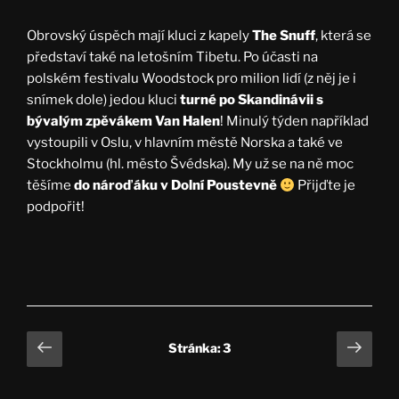
Obrovský úspěch mají kluci z kapely
The Snuff
, která se
představí také na letošním Tibetu. Po účasti na
polském festivalu Woodstock pro milion lidí (z něj je i
snímek dole) jedou kluci
turné po Skandinávii s
bývalým zpěvákem Van Halen
! Minulý týden například
vystoupili v Oslu, v hlavním městě Norska a také ve
Stockholmu (hl. město Švédska). My už se na ně moc
těšíme
do nároďáku v Dolní Poustevně
Přijďte je
podpořit!
Stránkování
Předchozí
Další
Stránka:
3
stránka
strá
příspěvků