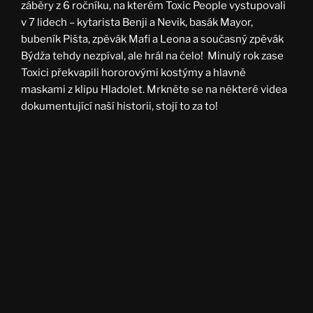
záběry z 6 ročníku, na kterém Toxic People vystupovali
v 7 lidech – kytarista Benji a Nevik, basák Mayor,
bubeník Pišta, zpěvák Mafi a Leona a současný zpěvák
Býdža tehdy nezpíval, ale hrál na čelo! Minulý rok zase
Toxici překvapili hororovými kostýmy a hlavně
maskami z klipu Hladolet. Mrkněte se na některé videa
dokumentující naší historii, stojí to za to!