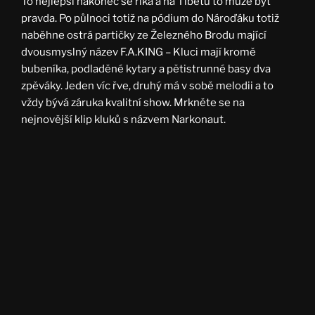
To nejlepší nakonec se říká a na Tibetu to může být
pravda. Po půlnoci totiž na pódium do Nároďáku totiž
naběhne ostrá partičky ze Železného Brodu mající
dvousmyslný název F.A.KING – Kluci mají kromě
bubeníka, podladěné kytary a pětistrunné basy dva
zpěváky. Jeden víc řve, druhý má v sobě melodii a to
vždy bývá záruka kvalitní show. Mrkněte se na
nejnovější klip kluků s názvem Narkonaut.