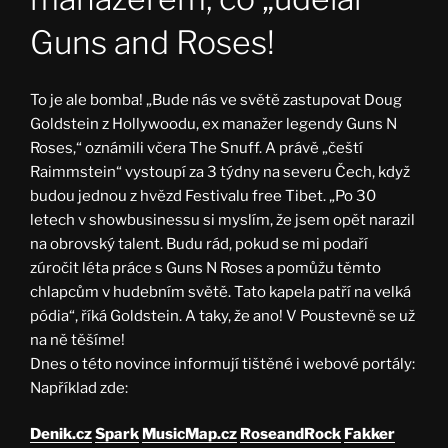
Guns and Roses!
To je ale bomba! „Bude nás ve světě zastupovat Doug
Goldstein z Hollywoodu, ex manažer legendy Guns N
Roses,“ oznámili včera The Snuff. A právě „čeští
Raimmstein“ vystoupí za 3 týdny na severu Čech, když
budou jednou z hvězd Festivalu free Tibet. „Po 30
letech v showbusinessu si myslím, že jsem opět narazil
na obrovský talent. Budu rád, pokud se mi podaří
zúročit léta práce s Guns N Roses a pomůžu těmto
chlapcům v hudebním světě. Tato kapela patří na velká
pódia“, říká Goldstein. A taky, že ano! V Poustevně se už
na ně těšíme!
Dnes o této novince informují tištěné i webové portály:
Například zde:
Denik.cz
Spark
MusicMap.cz
RoseandRock
Fakker