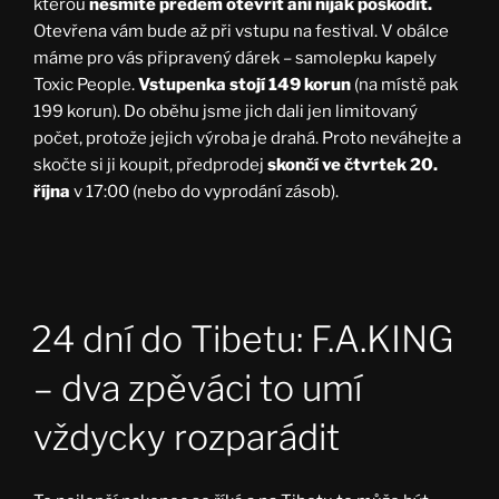
kterou
nesmíte předem otevřít ani nijak poškodit.
Otevřena vám bude až při vstupu na festival. V obálce
máme pro vás připravený dárek – samolepku kapely
Toxic People.
Vstupenka stojí 149 korun
(na místě pak
199 korun). Do oběhu jsme jich dali jen limitovaný
počet, protože jejich výroba je drahá. Proto neváhejte a
skočte si ji koupit, předprodej
skončí ve čtvrtek 20.
října
v 17:00 (nebo do vyprodání zásob).
24 dní do Tibetu: F.A.KING
– dva zpěváci to umí
vždycky rozparádit