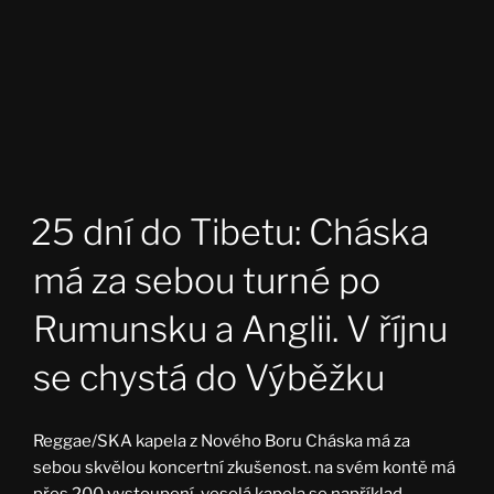
25 dní do Tibetu: Cháska
má za sebou turné po
Rumunsku a Anglii. V říjnu
se chystá do Výběžku
Reggae/SKA kapela z Nového Boru Cháska má za
sebou skvělou koncertní zkušenost. na svém kontě má
přes 200 vystoupení, veselá kapela se například