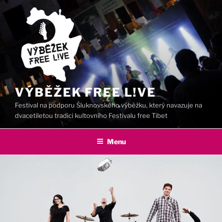
Přejít
k
obsahu
webu
VÝBĚŽEK FREE L!VE
Festival na podporu Šluknovského výběžku, který navazuje na
dvacetiletou tradici kultovního Festivalu free Tibet
Menu