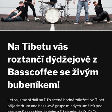
Na Tibetu vás
roztančí dýdžejové z
Basscoffee se živým
bubeníkem!
Letos jsme si dali na DJ´s scéně hodně záležet! Na Tibet
přijede drum and bass-ová grupa mladých umělců pod