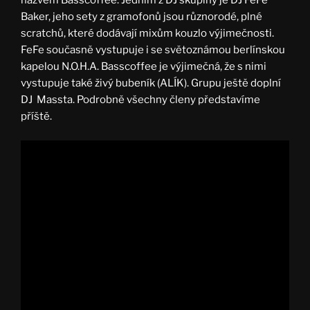
názvem Basscoffee.
Jedním z DJ skupiny je DJ FeFe
Baker, jeho sety z gramofonů jsou různorodé, plné
scratchů, které dodávají mixům kouzlo výjimečnosti.
FeFe současně vystupuje i se světoznámou berlínskou
kapelou N.O.H.A. Basscoffee je výjimečná, že s nimi
vystupuje také živý bubeník (ALÍK). Grupu ještě doplní
DJ Massta. Podrobně všechny členy představíme
příště.