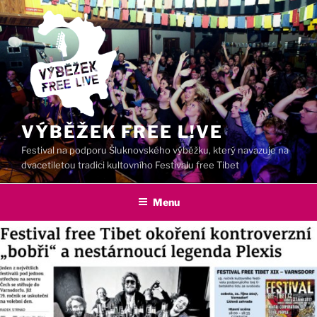
Přejít
k
obsahu
webu
VÝBĚŽEK FREE L!VE
Festival na podporu Šluknovského výběžku, který navazuje na
dvacetiletou tradici kultovního Festivalu free Tibet
Menu