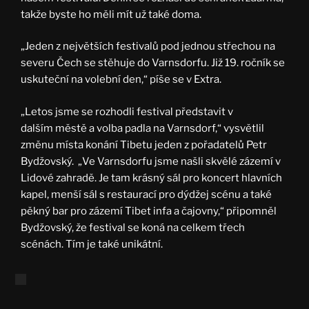
takže byste ho měli mít už také doma.
„Jeden z největších festivalů pod jednou střechou na
severu Čech se stěhuje do Varnsdorfu. Již 19. ročník se
uskuteční na volební den,“ píše se v Extra.
„Letos jsme se rozhodli festival představit v
dalším městě a volba padla na Varnsdorf,“ vysvětlil
změnu místa konání Tibetu jeden z pořadatelů Petr
Bydžovský. „Ve Varnsdorfu jsme našli skvělé zázemí v
Lidové zahradě. Je tam krásný sál pro koncert hlavních
kapel, menší sál s restaurací pro dýdžej scénu a také
pěkný bar pro zázemí Tibet infa a čajovny,“ připomněl
Bydžovský, že festival se koná na celkem třech
scénách. Tím je také unikátní.