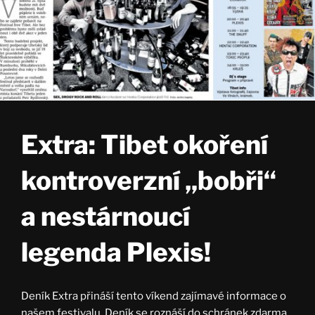
Extra: Tibet okoření
kontroverzní „bobři“
a nestárnoucí
legenda Plexis!
Deník Extra přináší tento víkend zajímavé informace o
našem festivalu. Deník se roznáší do schránek zdarma,