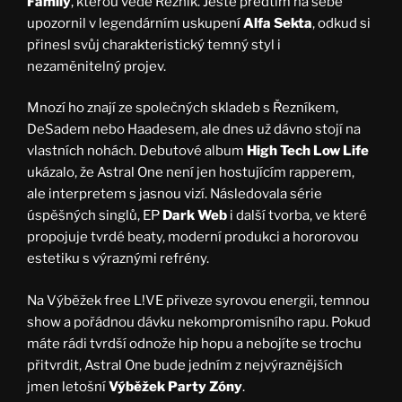
Family
, kterou vede Řezník. Ještě předtím na sebe
upozornil v legendárním uskupení
Alfa Sekta
, odkud si
přinesl svůj charakteristický temný styl i
nezaměnitelný projev.
Mnozí ho znají ze společných skladeb s Řezníkem,
DeSadem nebo Haadesem, ale dnes už dávno stojí na
vlastních nohách. Debutové album
High Tech Low Life
ukázalo, že Astral One není jen hostujícím rapperem,
ale interpretem s jasnou vizí. Následovala série
úspěšných singlů, EP
Dark Web
i další tvorba, ve které
propojuje tvrdé beaty, moderní produkci a hororovou
estetiku s výraznými refrény.
Na Výběžek free L!VE přiveze syrovou energii, temnou
show a pořádnou dávku nekompromisního rapu. Pokud
máte rádi tvrdší odnože hip hopu a nebojíte se trochu
přitvrdit, Astral One bude jedním z nejvýraznějších
jmen letošní
Výběžek Party Zóny
.