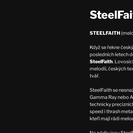
SteelFai
STEELFAITH
(melo
Když se řekne český
posledních letech d
SteelFaith
. Lovosic
melodií, českých te
tvář.
SteelFaith se nesnaž
Gamma Ray nebo Avan
technicky precizních
speed i thrash meta
kteří mají rádi melod
Na pódiu jsou Steel