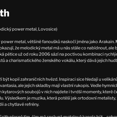
th
dický power metal, Lovosice)
 power metal, většině fanoušků naskočí jména jako Arakain. M
okazují, že melodický metal má u nás stále co nabídnout, ale 
ká pětice už od roku 2006 sází na poctivou kombinaci rychlýc
xtů a charismatického ženského vokálu, který dává jejich hu
í být kopií zahraničních hvězd. Inspiraci sice hledají u veliká
tasia, ale jejich skladby mají vlastní rukopis. Vedle hymnic
 kytarových soubojů v nich najdete i tvrdší momenty, které če
lu. Výsledkem je muzika, která potěší jak ortodoxní metalisty,
ii a chytlavé refrény.
Faith přesně tím, čím má správná metalová kapela být – sebe