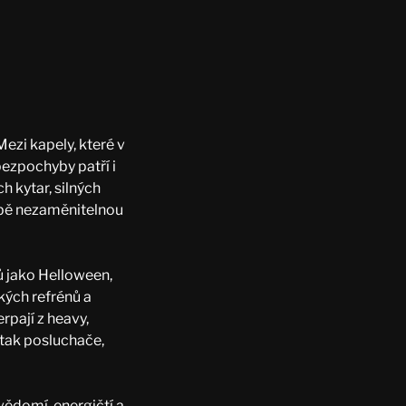
ezi kapely, které v
bezpochyby patří i
h kytar, silných
dbě nezaměnitelnou
nů jako Helloween,
kých refrénů a
rpají z heavy,
 tak posluchače,
vědomí, energičtí a