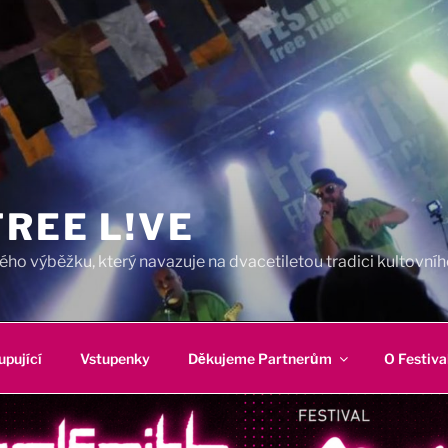
REE L!VE
ho výběžku, který navazuje na dvacetiletou tradici kultovního
upující
Vstupenky
Děkujeme Partnerům
O Festiva