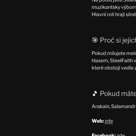
muzikantsky výborně
Hlavní roli hrají si
🎯 Proč si jeji
Pokud milujete melo
hlasem, SteelFaith
které obstojí vedl
🎵 Pokud máte
Arakain, Salamandr
Web:
zde
Facebook:
zde