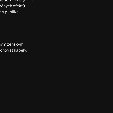
ečných efektů.
 do publika.
azným ženským
chovat kapely,