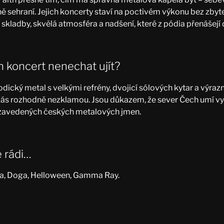
 sehraní. Jejich koncerty staví na poctivém výkonu bez zbyt
lné skladby, skvělá atmosféra a nadšení, které z pódia přenášejí
ch koncert nenechat ujít?
dický metal s velkými refrény, dvojicí sólových kytar a výr
 vás rozhodně nezklamou. Jsou důkazem, že sever Čech umí vy
e zavedených českých metalových jmen.
 rádi…
a, Doga, Helloween, Gamma Ray.