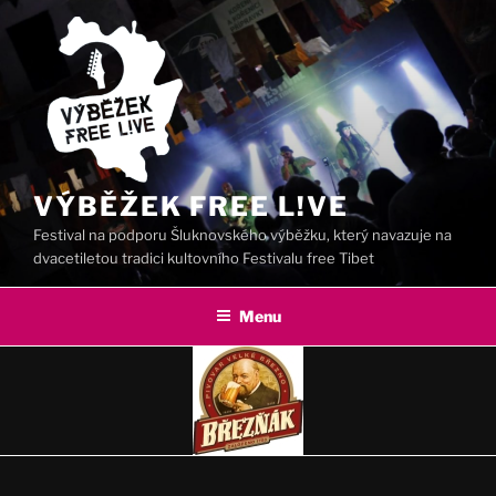
Přejít
k
obsahu
webu
VÝBĚŽEK FREE L!VE
Festival na podporu Šluknovského výběžku, který navazuje na
dvacetiletou tradici kultovního Festivalu free Tibet
Menu