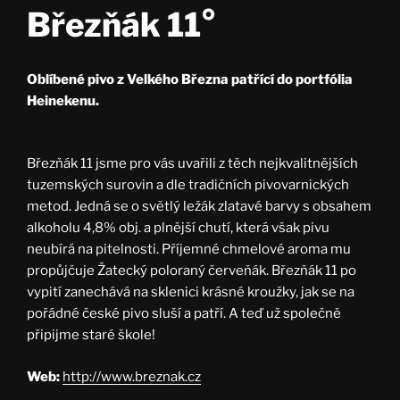
Březňák 11°
Oblíbené pivo z Velkého Března patřící do portfólia
Heinekenu.
Březňák 11 jsme pro vás uvařili z těch nejkvalitnějších
tuzemských surovin a dle tradičních pivovarnických
metod. Jedná se o světlý ležák zlatavé barvy s obsahem
alkoholu 4,8% obj. a plnější chutí, která však pivu
neubírá na pitelnosti. Příjemné chmelové aroma mu
propůjčuje Žatecký poloraný červeňák. Březňák 11 po
vypití zanechává na sklenici krásné kroužky, jak se na
pořádné české pivo sluší a patří. A teď už společně
připijme staré škole!
Web:
http://www.breznak.cz