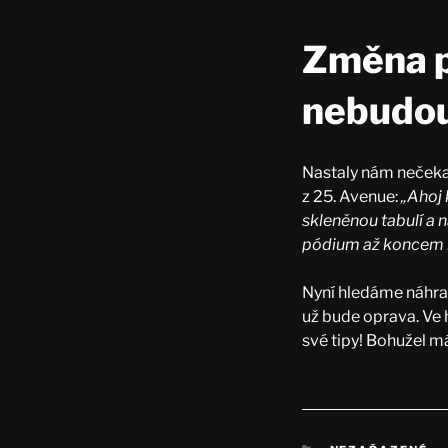
Změna p
nebudou
Nastaly nám nečekan
z 25. Avenue:
„Ahoj 
skleněnou tabulí a 
pódium až koncem ř
Nyní hledáme náhradu
už bude oprava. Ve 
své tipy! Bohužel m