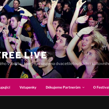
REE L!VE
ho výběžku, který navazuje na dvacetiletou tradici kultovního
upující
Vstupenky
Děkujeme Partnerům
O Festiva