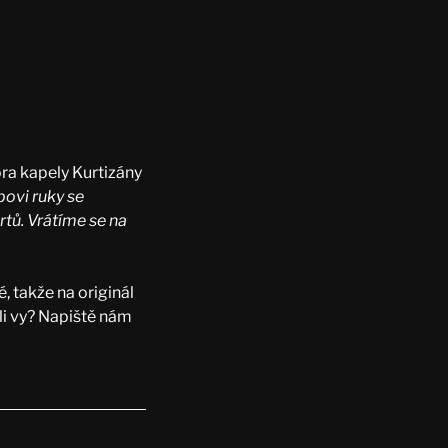
ra kapely Kurtizány
povi ruky se
rtů. Vrátíme se na
, takže na originál
li vy? Napiště nám