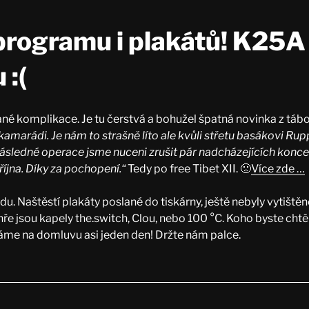
rogramu i plakátů! K25A
 :(
é komplikace. Je tu čerstvá a bohužel špatná novinka z tábo
kamarádi. Je nám to strašně líto ale kvůli střetu basákovi Rup
následné operace jsme nuceni zrušit pár nadcházejících konce
íjna. Díky za pochopení.“
Tedy po free Tibet XII. 🙁
Více zde …
. Naštěstí plakáty poslané do tiskárny, ještě nebyly vytištěné
hře jsou kapely the.switch, Clou, nebo 100 °C. Koho byste chtě
áme na domluvu asi jeden den! Držte nám palce.