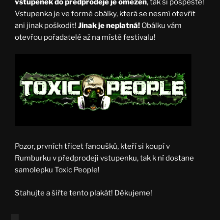
vstupenek do předprodeje je omezen
, tak si pospěšte!
Vstupenka je ve formě obálky, která se nesmí otevřít
ani jinak poškodit!
Jinak je neplatná!
Obálku vám
otevřou pořadatelé až na místě festivalu!
Pozor, prvních třicet fanoušků, kteří si koupí v
Rumburku v předprodeji vstupenku, tak k ní dostane
samolepku Toxic People!
Stahujte a šiřte tento plakát! Děkujeme!