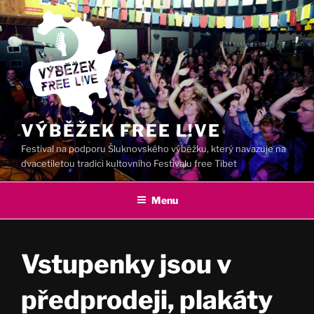
Přejít
k
obsahu
webu
VÝBĚŽEK FREE L!VE
Festival na podporu Šluknovského výběžku, který navazuje na
dvacetiletou tradici kultovního Festivalu free Tibet
Menu
Vstupenky jsou v
předprodeji, plakáty