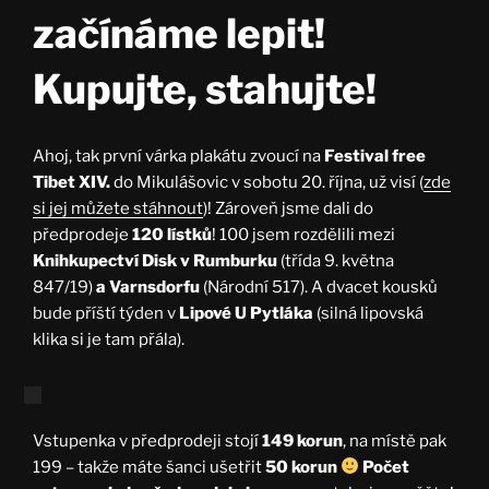
začínáme lepit!
Kupujte, stahujte!
Ahoj, tak první várka plakátu zvoucí na
Festival free
Tibet XIV.
do Mikulášovic v sobotu 20. října, už visí (
zde
si jej můžete stáhnout
)! Zároveň jsme dali do
předprodeje
120 lístků
! 100 jsem rozdělili mezi
Knihkupectví Disk v Rumburku
(třída 9. května
847/19)
a Varnsdorfu
(Národní 517). A dvacet kousků
bude příští týden v
Lipové U Pytláka
(silná lipovská
klika si je tam přála).
Vstupenka v předprodeji stojí
149 korun
, na místě pak
199 – takže máte šanci ušetřit
50 korun
Počet