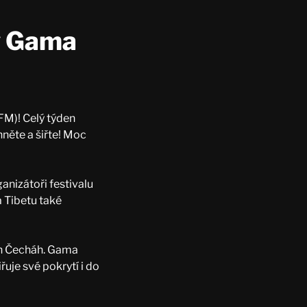
y Gama
 FM)! Celý týden
hněte a šiřte! Moc
nizátoři festivalu
a Tibetu také
ích Čecháh. Gama
uje své pokrytí i do