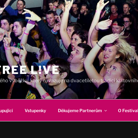
REE L!VE
ho výběžku, který navazuje na dvacetiletou tradici kultovního
upující
Vstupenky
Děkujeme Partnerům
O Festiva