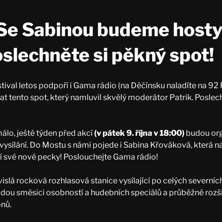
Se Sabinou budeme host
oslechněte si pěkný spot!
stival letos podpoří i Gama rádio (na Děčínsku naladíte na 92
at tento spot, který namluvil skvělý moderátor Patrik. Poslec
álo, ještě týden před akcí
(v pátek 9. října v 18:00)
budou orga
 vysílání. Do Mostu s námi pojede i Sabina Křováková, která n
í své nové pecky! Poslouchejte Gama rádio!
vislá rocková rozhlasová stanice vysílající po celých severn
odou směsici osobností a hudebních speciálů a průběžně rozšiř
onů.