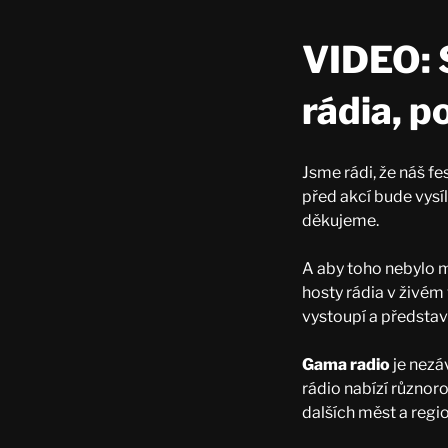
VIDEO: 
rádia, p
Jsme rádi, že náš fe
před akcí bude vysíl
děkujeme.
A aby toho nebylo m
hosty rádia v živém
vystoupí a představ
Gama radio
je nezá
rádio nabízí různor
dalších měst a regi