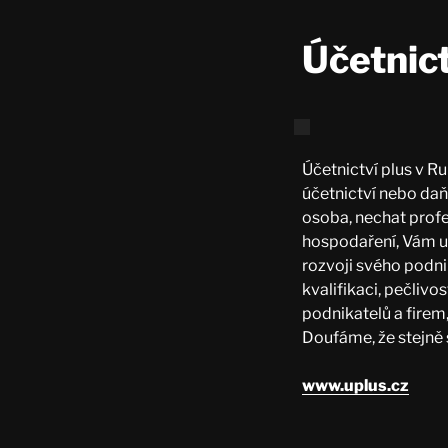
Účetnictv
Účetnictví plus v R
účetnictví nebo daň
osoba, nechat prof
hospodaření, Vám uš
rozvoji svého podni
kvalifikaci, pečlivo
podnikatelů a firem,
Doufáme, že stejně 
www.uplus.cz