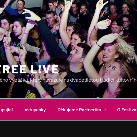
REE L!VE
ho výběžku, který navazuje na dvacetiletou tradici kultovního
upující
Vstupenky
Děkujeme Partnerům
O Festiva