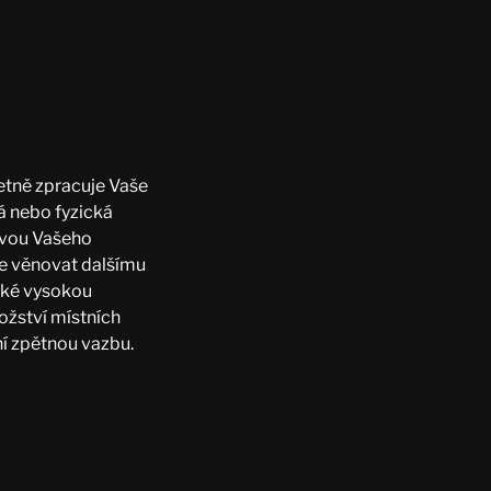
etně zpracuje Vaše
ká nebo fyzická
ávou Vašeho
te věnovat dalšímu
také vysokou
nožství místních
ní zpětnou vazbu.