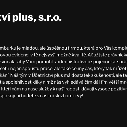
í plus, s.r.o.
umburku je mladou, ale úspěšnou firmou, která pro Vás kompl
ovou evidenci v té nejvyšší možné kvalitě. Ať už jste právnic
esionála, aby Vám pomohl s administrativou spojenou se spr
etří nejen spoustu práce, ale také cenný čas, který tak může
kání. Náš tým v Účetnictví plus má dostatek zkušeností, ale 
st a spolehlivost, díky nimž nás vyhledává čím dál tím větší m
 kteří nám na naše služby k naší radosti dávají vysoce pozitiv
spokojeni budete s našimi službami i Vy!