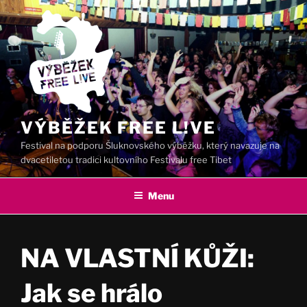
Přejít
k
obsahu
webu
VÝBĚŽEK FREE L!VE
Festival na podporu Šluknovského výběžku, který navazuje na
dvacetiletou tradici kultovního Festivalu free Tibet
Menu
NA VLASTNÍ KŮŽI:
Jak se hrálo