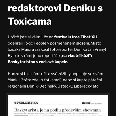
redaktorovi Deníku s
Toxicama
Určitě jste si všimli, že na
festivalu free Tibet XII
odehráli Toxic People v pozměněném složení. Místo
basáka Majora zaskočil fotoreportér Deníku Jan Vraný!
Bylo to v rámi jeho reportáže „
na vlastní kůži“:
Baskytaristou v rockové kapele.
Honza si to s námi užil a své zážitky popisuje ve svém
článku
(čtěte zde i s fotkama!)
, nebo si kupte páteční
regionální Deník (Děčínský, Ústecký, Liberecký atd.)