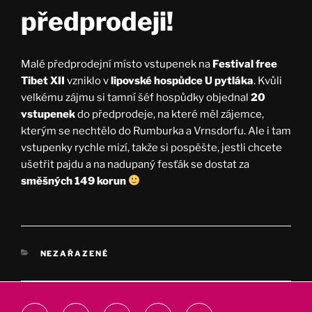
předprodeji!
Malé předprodejní místo vstupenek na
Festival free
Tibet XII
vzniklo v
lipovské hospůdce U pytláka
. Kvůli
velkému zájmu si tamní šéf hospůdky objednal
20
vstupenek
do předprodeje, na které měl zájemce,
kterým se nechtělo do Rumburka a Vrnsdorfu. Ale i tam
vstupenky rychle mizí, takže si pospěšte, jestli chcete
ušetřit pajdu a na nadupaný fesťák se dostat za
směšných 149 korun
RUBRIKY
NEZAŘAZENÉ
Facebook
Youtube
Instagram
Email
webprodukt.cz