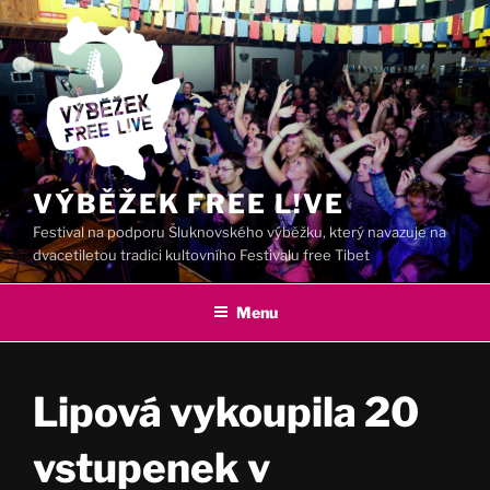
Přejít
k
obsahu
webu
VÝBĚŽEK FREE L!VE
Festival na podporu Šluknovského výběžku, který navazuje na
dvacetiletou tradici kultovního Festivalu free Tibet
Menu
Lipová vykoupila 20
vstupenek v