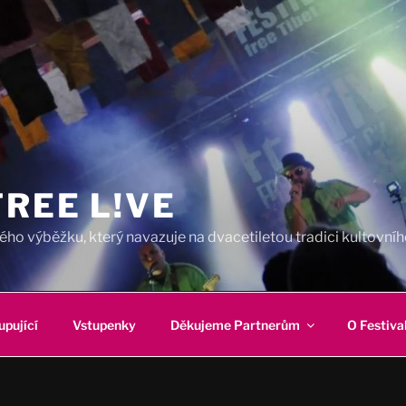
REE L!VE
ho výběžku, který navazuje na dvacetiletou tradici kultovního
upující
Vstupenky
Děkujeme Partnerům
O Festiva