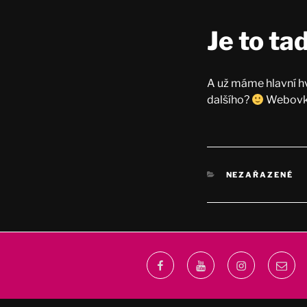
Je to tad
A už máme hlavní hvě
dalšího?
Webovky 
RUBRIKY
NEZAŘAZENÉ
Facebook
Youtube
Instagram
Email