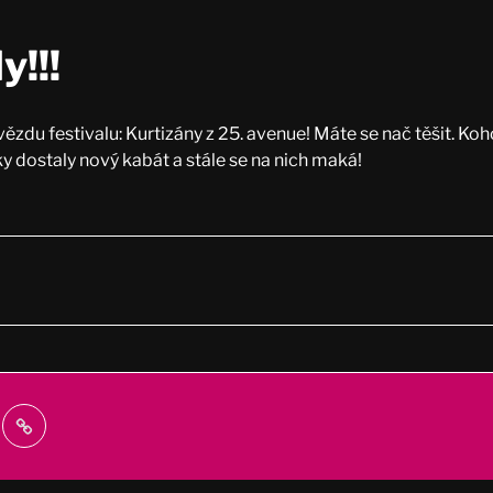
y!!!
zdu festivalu: Kurtizány z 25. avenue! Máte se nač těšit. Koho
dostaly nový kabát a stále se na nich maká!
webprodukt.cz