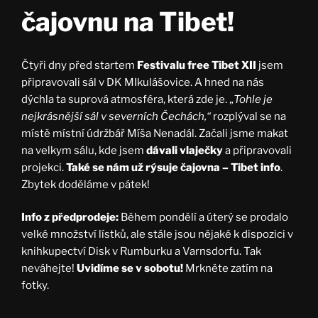
čajovnu na Tibet!
Čtyři dny před startem
Festivalu free Tibet XII
jsem
připravovali sál v DK MIkulášovice. A hned na nás
dýchla ta suprová atmosféra, která zde je. „
Tohle je
nejkrásnější sál v severních Čechách,“
rozplýval se na
místě místní údržbář Míša Nenadál. Začali jsme makat
na velkym sálu, kde jsem
dávali vlaječky
a připravovali
projekci.
Také se nám už rýsuje čajovna – Tibet info
.
Zbytek doděláme v pátek!
Info z předprodeje:
Během pondělí a úterý se prodalo
velké množství lístků, ale stále jsou nějaké k dispozici v
knihkupectví Disk v Rumburku a Varnsdorfu. Tak
neváhejte!
Uvidíme se v sobotu!
Mrkněte zatím na
fotky.