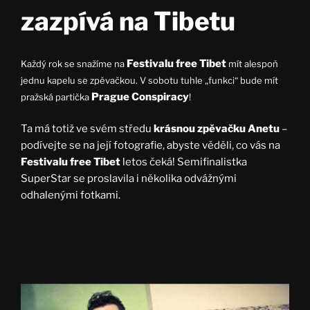
zazpívá na Tibetu
Festivalu free Tibet
Každý rok se snažíme na
mít alespoň
jednu kapelu se zpěvačkou. V sobotu tuhle „funkci“ bude mít
P
rague Conspiracy
pražská partička
!
Ta má totiž ve svém středu
krásnou zpěvačku Anetu
–
podívejte se na její fotografie, abyste věděli, co vás na
Festivalu free Tibet
letos čeká! Semifinalistka
SuperStar se proslavila i několika odvážnými
odhalenými fotkami.