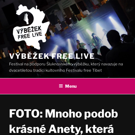
Přejít
k
obsahu
webu
VÝBĚŽEK FREE L!VE
Festival na podporu Šluknovského výběžku, který navazuje na
dvacetiletou tradici kultovního Festivalu free Tibet
Menu
FOTO: Mnoho podob
krásné Anety, která