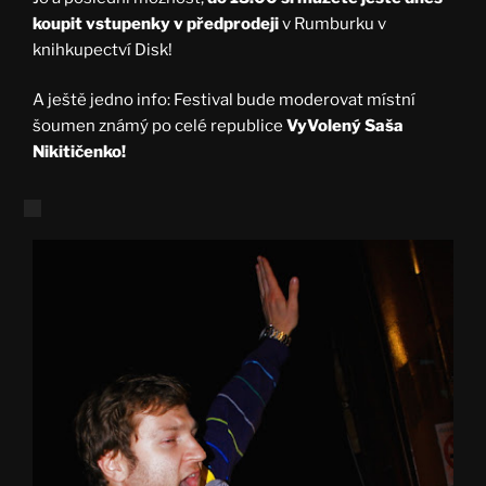
koupit vstupenky v předprodeji
v Rumburku v
knihkupectví Disk!
A ještě jedno info: Festival bude moderovat místní
šoumen známý po celé republice
VyVolený Saša
Nikitičenko!