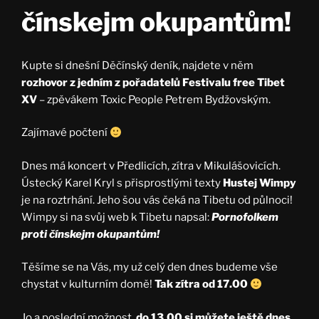
čínskejm okupantům!
Kupte si dnešní Děčínský deník, najdete v něm
rozhovor z jedním z pořadatelů Festivalu free Tibet
XV
– zpěvákem Toxic People Petrem Bydžovským.
Zajímavé počtení
Dnes má koncert v Předlicích, zítra v Mikulášovicích.
Ústecký Karel Kryl s přisprostlými texty
Hustej Wimpy
je na roztrhání. Jeho šou vás čeká na Tibetu od půlnoci!
Wimpy si na svůj web k Tibetu napsal:
Pornofolkem
proti čínskejm okupantům!
Těšíme se na Vás, my už celý den dnes budeme vše
chystat v kulturním domě!
Tak zítra od 17.00
Jo a poslední možnost,
do 13.00 si můžete ještě dnes