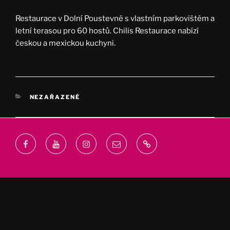
Restaurace v Dolní Poustevně s vlastním parkovištěm a
letní terasou pro 60 hostů. Chilis Restaurace nabízí
českou a mexickou kuchyni.
RUBRIKY
NEZAŘAZENÉ
Facebook
Youtube
Instagram
Email
webprodukt.cz