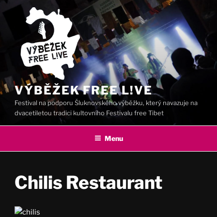
Přejít
k
obsahu
webu
VÝBĚŽEK FREE L!VE
Festival na podporu Šluknovského výběžku, který navazuje na
dvacetiletou tradici kultovního Festivalu free Tibet
Menu
Chilis Restaurant