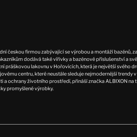
ední českou firmou zabývající se výrobou a montáží bazénů, z
. Zákazníkům dodává také vířivky a bazénové příslušenství a sv
tní práškovou lakovnu v Hořovicích, která je největší svého d
jovému centru, které neustále sleduje nejmodernější trendy v 
i a ochrany životního prostředí, přináší značka ALBIXON na tr
cky promyšlené výrobky.