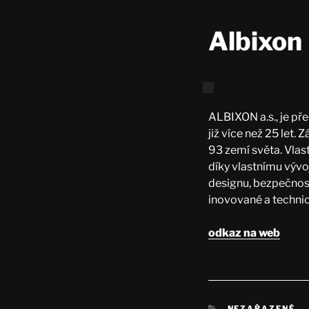
Albixon
ALBIXON a.s., je př
již více než 25 let
93 zemí světa. Vlas
díky vlastnímu vývo
designu, bezpečnost
inovované a techni
odkaz na web
RUBRIKY
NEZAŘAZENÉ