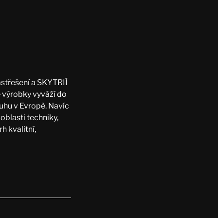
astřešení a SKYTRIÍ
é výrobky vyváží do
ruhu v Evropě. Navíc
oblasti techniky,
h kvalitní,