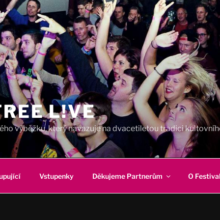
REE L!VE
ho výběžku, který navazuje na dvacetiletou tradici kultovního
upující
Vstupenky
Děkujeme Partnerům
O Festiva