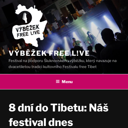
Přejít
k
obsahu
webu
VÝBĚŽEK FREE L!VE
Festival na podporu Šluknovského výběžku, který navazuje na
dvacetiletou tradici kultovního Festivalu free Tibet
Menu
8 dní do Tibetu: Náš
festival dnes