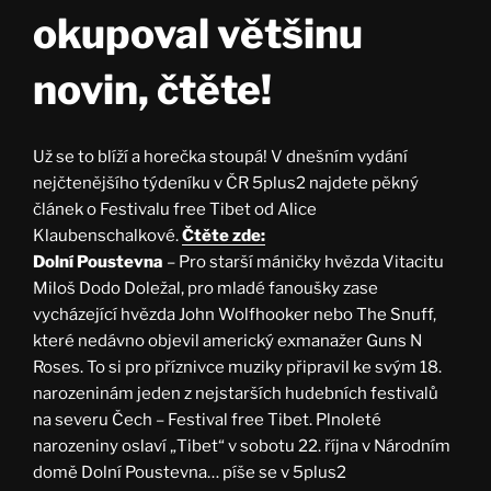
okupoval většinu
novin, čtěte!
Už se to blíží a horečka stoupá! V dnešním vydání
nejčtenějšího týdeníku v ČR 5plus2 najdete pěkný
článek o Festivalu free Tibet od Alice
Klaubenschalkové.
Čtěte zde:
Dolní Poustevna
– Pro starší máničky hvězda Vitacitu
Miloš Dodo Doležal, pro mladé fanoušky zase
vycházející hvězda John Wolfhooker nebo The Snuff,
které nedávno objevil americký exmanažer Guns N
Roses. To si pro příznivce muziky připravil ke svým 18.
narozeninám jeden z nejstarších hudebních festivalů
na severu Čech – Festival free Tibet. Plnoleté
narozeniny oslaví „Tibet“ v sobotu 22. října v Národním
domě Dolní Poustevna… píše se v 5plus2