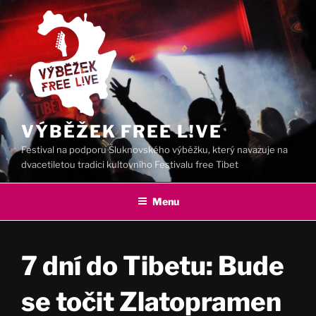
Přejít
k
obsahu
webu
VÝBĚŽEK FREE L!VE
Festival na podporu Šluknovského výběžku, který navazuje na
dvacetiletou tradici kultovního Festivalu free Tibet
Menu
7 dní do Tibetu: Bude
se točit Zlatopramen