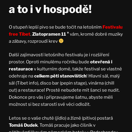
a to i v hospodě!
O stupeň lepší pivo se bude točit na letošním
Festivalu
free Tibet
.
Zlatopramen 11 °
vám, kromě dobré muziky
a zábavy, rozproudí krev
Další zajímavostí letošního festivalu je i rozšíření
prostor. Oproti minulému ročníku bude
otevřená i
restaurace
v kulturním domě, takže festival se vlastně
odehraje na
celkem pěti stanovištích
! Hlavní sál, malý
sál (Tibet info), disco bar (pepin stage), vinárna (chill
out) a restaurace! Prostě nebudete mít šanci se nudit.
Dokonce pro vás i připravujeme šatnu, abyste měli
možnost si bez starostí své věci odložit.
Letos se o vaše chutě (jídlo) a žízně (pitivo) postará
Tomáš Dudek
. Tomáš pracuje jako číšník v