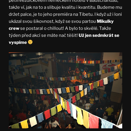
pětihvězdičkovém německém hotelu v Badschandau,
takže ví, jak na to a slibuje kvalitu i kvantitu. Budeme mu
držet palce, je to jeho premiéra na Tibetu. I když už i loni
ukázal svou šikovnost, když se svou partou
Mikulky
crew
se postaral o chillout! A bylo to skvělé. Takže
týden před akcí se máte nač těšit!
Už jen sedmkrát se
vyspíme