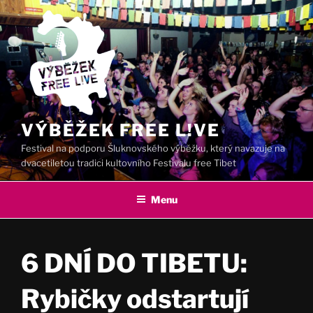
Přejít
k
obsahu
webu
VÝBĚŽEK FREE L!VE
Festival na podporu Šluknovského výběžku, který navazuje na
dvacetiletou tradici kultovního Festivalu free Tibet
Menu
6 DNÍ DO TIBETU:
Rybičky odstartují