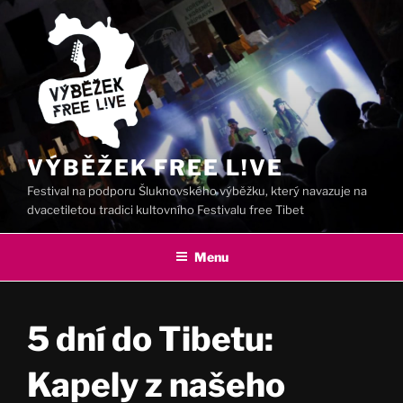
Přejít
k
obsahu
webu
VÝBĚŽEK FREE L!VE
Festival na podporu Šluknovského výběžku, který navazuje na
dvacetiletou tradici kultovního Festivalu free Tibet
Menu
5 dní do Tibetu:
Kapely z našeho