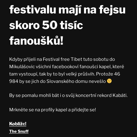
festivalu mají na fejsu
skoro 50 tisíc
fanoušků!
Kdyby přijeli na Festival free Tibet tuto sobotu do
Mikulášovic všichni facebookoví fanoušci kapel, které
tam vystoupí, tak by to byl velký průšvih. Protože 46
984 by se jich do Slovanského domu nevešlo
By se pomalu mohli bát i o svůj koncertní rekord Kabáti.
Mrkněte se na profily kapel a přidejte se!
Koblížc!
The Snuff