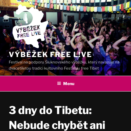
Přejít
k
obsahu
webu
VÝBĚŽEK FREE L!VE
Festival na podporu Šluknovského výběžku, který navazuje na
dvacetiletou tradici kultovního Festivalu free Tibet
Menu
3 dny do Tibetu:
Nebude chybět ani