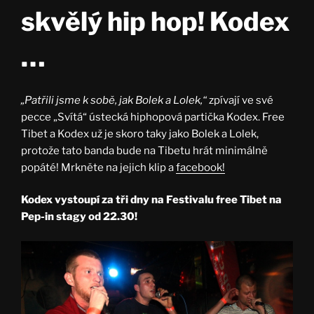
skvělý hip hop! Kodex
…
„Patřili jsme k sobě, jak Bolek a Lolek,“
zpívají ve své
pecce „Svítá“ ústecká hiphopová partička Kodex. Free
Tibet a Kodex už je skoro taky jako Bolek a Lolek,
protože tato banda bude na Tibetu hrát minimálně
popáté! Mrkněte na jejich klip a
facebook!
Kodex vystoupí za tři dny na Festivalu free Tibet na
Pep-in stagy od 22.30!