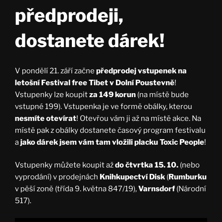
předprodeji,
dostanete dárek!
V pondělí 21. září začne
předprodej vstupenek na
letošní Festival free Tibet v Dolní Poustevně
!
Vstupenky lze koupit
za 149 korun
(na místě bude
vstupné 199). Vstupenka je ve formě obálky, kterou
nesmíte otevírat
! Otevřou vám ji až na místě akce. Na
místě pak z obálky dostanete časový program festivalu
a
jako dárek jsem vám tam vložili placku Toxic People
!
Vstupenky můžete koupit až
do čtvrtka 15. 10.
(nebo
vyprodání) v prodejnách
Knihkupectví Disk
(
Rumburku
v pěší zoně (třída 9. května 847/19),
Varnsdorf
(Národní
517).