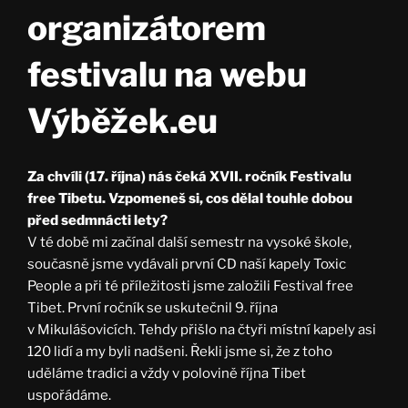
organizátorem
festivalu na webu
Výběžek.eu
Za chvíli (17. října) nás čeká XVII. ročník Festivalu
free Tibetu. Vzpomeneš si, cos dělal touhle dobou
před sedmnácti lety?
V té době mi začínal další semestr na vysoké škole,
současně jsme vydávali první CD naší kapely Toxic
People a při té příležitosti jsme založili Festival free
Tibet. První ročník se uskutečnil 9. října
v Mikulášovicích. Tehdy přišlo na čtyři místní kapely asi
120 lidí a my byli nadšeni. Řekli jsme si, že z toho
uděláme tradici a vždy v polovině října Tibet
uspořádáme.