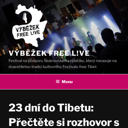
Přejít
k
obsahu
webu
VÝBĚŽEK FREE L!VE
Festival na podporu Šluknovského výběžku, který navazuje na
dvacetiletou tradici kultovního Festivalu free Tibet
Menu
23 dní do Tibetu:
Přečtěte si rozhovor s