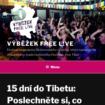
Přejít
k
obsahu
webu
VÝBĚŽEK FREE L!VE
Festival na podporu Šluknovského výběžku, který navazuje na
dvacetiletou tradici kultovního Festivalu free Tibet
Menu
15 dní do Tibetu:
Poslechněte si, co