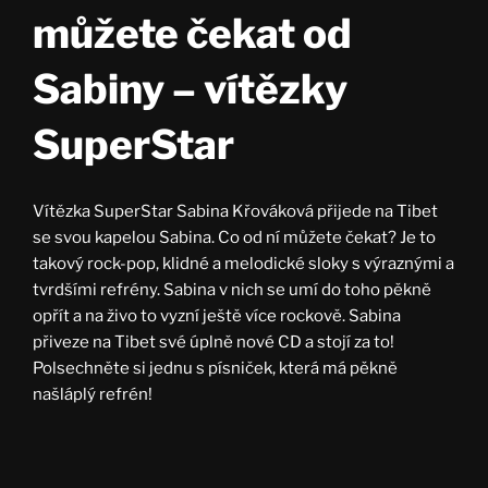
můžete čekat od
Sabiny – vítězky
SuperStar
Vítězka SuperStar Sabina Křováková přijede na Tibet
se svou kapelou Sabina. Co od ní můžete čekat? Je to
takový rock-pop, klidné a melodické sloky s výraznými a
tvrdšími refrény. Sabina v nich se umí do toho pěkně
opřít a na živo to vyzní ještě více rockově. Sabina
přiveze na Tibet své úplně nové CD a stojí za to!
Polsechněte si jednu s písniček, která má pěkně
našláplý refrén!