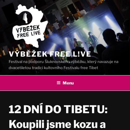
Přejít
k
obsahu
webu
VÝBĚŽEK FREE L!VE
Festival na podporu Šluknovského výběžku, který navazuje na
dvacetiletou tradici kultovního Festivalu free Tibet
Menu
12 DNÍ DO TIBETU:
Koupili jsme kozu a