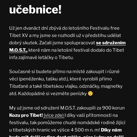
učebnice!
Už jen dvanáct dní zbývá do letošního Festivalu free
Tibet XV a my jsme se rozhodli už v předstihu udělat
dobrý skutek. Začali jsme spolupracovat
se sdružením
M.O.S.T.,
které nám na letošní festival dodalo do Tibet
infa zajímavé letáčky o Tibetu.
Současně si budete přímo na místě zakoupit i různé
věci (peněženku, tašku atd.), které vyrobili přímo
Tibaťané a také tibetskou vlajku, odznáčky, magnetky
atd. Každopádně si vezměte penízky
My už jsme od sdružení M.O.S.T. zakoupili za 900 korun
Kozu pro Tibet!
(více zde)
I díky vaší přítomnosti na
festivalu, tak pomůžeme chudé nomádské rodině žijící
u tibetských hranic ve výšce 4 500 m n. m!
Díky nám