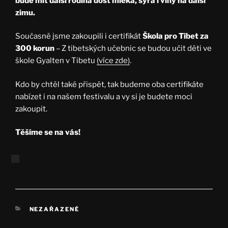
bude mít další rodina dost mléka, sýra i vlny na další
zimu.
Současně jsme zakoupili i certifikát
Škola pro Tibet za
300 korun
– Z tibetských učebnic se budou učit děti ve
škole Gyalten v Tibetu
(více zde)
.
Kdo by chtěl také přispět, tak budeme oba certifikáte
nabízet i na našem festivalu a vy si je budete moci
zakoupit.
Těšíme se na vás!
RUBRIKY
NEZAŘAZENÉ