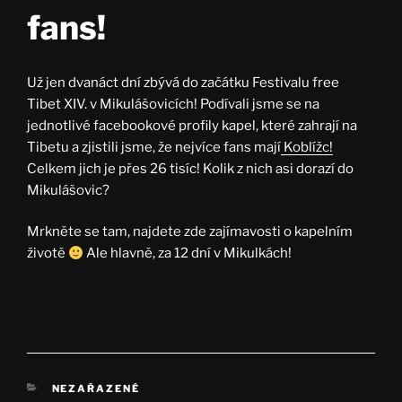
fans!
Už jen dvanáct dní zbývá do začátku Festivalu free
Tibet XIV. v Mikulášovicích! Podívali jsme se na
jednotlivé facebookové profily kapel, které zahrají na
Tibetu a zjistili jsme, že nejvíce fans mají
Koblížc!
Celkem jich je přes 26 tisíc! Kolik z nich asi dorazí do
Mikulášovic?
Mrkněte se tam, najdete zde zajímavosti o kapelním
životě
Ale hlavně, za 12 dní v Mikulkách!
RUBRIKY
NEZAŘAZENÉ