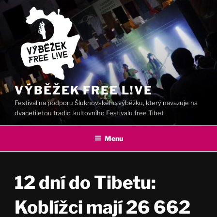
Přejít
k
obsahu
webu
VÝBĚŽEK FREE L!VE
Festival na podporu Šluknovského výběžku, který navazuje na
dvacetiletou tradici kultovního Festivalu free Tibet
Menu
12 dní do Tibetu:
Koblížci mají 26 662