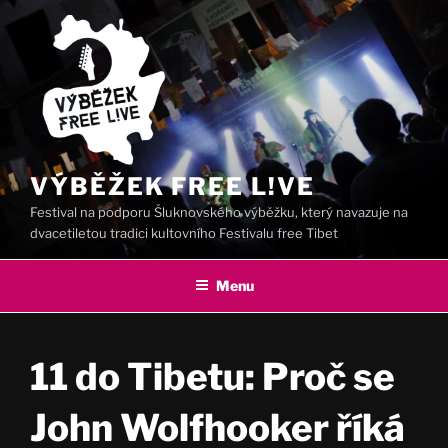
Přejít
k
obsahu
webu
VÝBĚŽEK FREE L!VE
Festival na podporu Šluknovského výběžku, který navazuje na
dvacetiletou tradici kultovního Festivalu free Tibet
Menu
11 do Tibetu: Proč se
John Wolfhooker říká