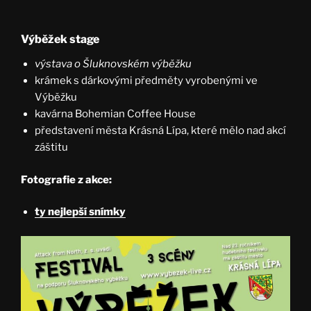
Výběžek stage
výstava o Šluknovském výběžku
krámek s dárkovými předměty vyrobenými ve
Výběžku
kavárna Bohemian Coffee House
představení města Krásná Lípa, které mělo nad akcí
záštitu
Fotografie z akce:
ty nejlepší snímky