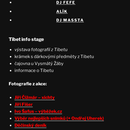
DJ FEFE
ALÍK
DJ MASSTA
Tibet info stage
výstava fotografií z Tibetu
krámek s dárkovými předměty z Tibetu
čajovna u Vysmátý Žáby
informace o Tibetu
Fotografie z akce:
Jiří Čižmár – xichty
Jiří Fišer
Ivo Šafus – výběžek.cz
Výběr nejlepších snímků (+ Ondřej Uherek)
Děčínský deník