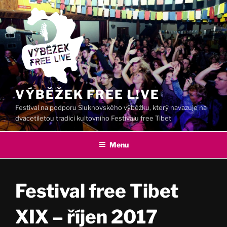
Přejít
k
obsahu
webu
VÝBĚŽEK FREE L!VE
Festival na podporu Šluknovského výběžku, který navazuje na
dvacetiletou tradici kultovního Festivalu free Tibet
Menu
Festival free Tibet
XIX – říjen 2017