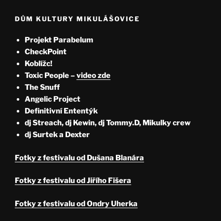
DŮM KULTURY MIKULÁŠOVICE
Projekt Parabelum
CheckPoint
Koblížc!
Toxic People –
video zde
The Snuff
Angelic Project
Definitivní Ententýk
dj Streach, dj Kewin, dj Tommy.D, Mikulky crew
dj Surtek a Dexter
Fotky z festivalu od Dušana Blanára
Fotky z festivalu od Jiřího Fišera
Fotky z festivalu od Ondry Uherka