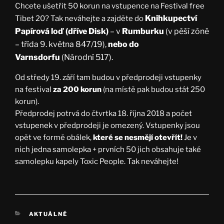
Chcete ušetřit 50 korun na vstupence na Festival free
Knihkupectví
Tibet 20? Tak neváhejte a zajděte do
Papírová loď (dříve Disk)
– v
Rumburku
(v pěší zóně
– třída 9. května 847/19),
nebo do
Varnsdorfu
(Národní 517).
Od středy 19. září tam budou v předprodeji vstupenky
na festival
za 200 korun
(na místě pak budou stát 250
korun).
Předprodej potrvá do čtvrtka 18. října 2018 a počet
vstupenek v předprodeji je omezený. Vstupenky jsou
opět ve formě obálek,
které se nesmějí otevřít!
Je v
nich jedna samolepka + prvních 50 jich obsahuje také
samolepku kapely Toxic People. Tak neváhejte!
RUBRIKY
AKTUÁLNĚ