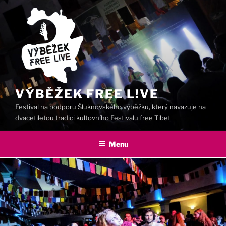
Přejít
k
obsahu
webu
VÝBĚŽEK FREE L!VE
Festival na podporu Šluknovského výběžku, který navazuje na
dvacetiletou tradici kultovního Festivalu free Tibet
Menu