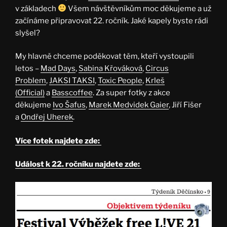
v základech
Všem návštěvníkům moc děkujeme a už
začínáme připravovat 22. ročník. Jaké kapely byste rádi
slyšel?
My hlavně chceme poděkovat těm, kteří vystoupili
letos –
Mad Days
,
Sabina Křováková
,
Circus
Problem
,
JAKSI TAKSI
,
Toxic People
,
Krleš
(Official)
a
Basscoffee
. Za super fotky z akce
děkujeme
Ivo Šafus
,
Marek Medvidek Gaier
, Jiří Fišer
a
Ondřej Uherek
.
Více fotek najdete zde:
Událost k 22. ročníku najdete zde: