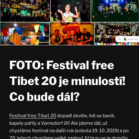
FOTO: Festival free
Tibet 20 je minulostí!
Co bude dál?
Festival free Tibet 20
dopadl skvěle, lidi se bavili,
kapely pařily a Varnsdorf žil! Ale jdeme dál, už
chystáme festival na další rok (sobota 19. 10. 2019) a po
20. letech chystáme velké změny! Již brzy se je dozvíte,